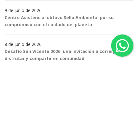
9 de junio de 2026
Centro Asistencial obtuvo Sello Ambiental por su
compromiso con el cuidado del planeta
8 de junio de 2026
Desafío San Vicente 2026: una invitación a correr,
disfrutar y compartir en comunidad
1 de junio de 2026
Centro Asistencial y Mutual AMASCA se unen para
generar más beneficios en salud
12 de mayo de 2026
Centro Asistencial y Más Internet TV sellan una alianza
estratégica con beneficios exclusivos para nuevas
afiliaciones