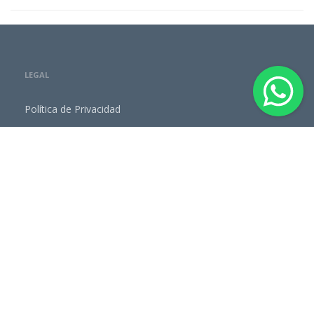
LEGAL
Política de Privacidad
Aviso Legal
INSTITUCIONAL
Conozca más sobre Nosotros
Agencias en la región
Programas Preventivos