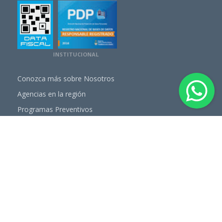
INSTITUCIONAL
Conozca más sobre Nosotros
Agencias en la región
Programas Preventivos
Cartilla de Prestadores
NUESTROS PLANES
Plan Premium
Plan Advance Oro
Plan Advance Uno
Plan Advance